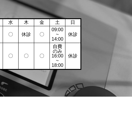
水
木
金
土
日
09:00
〇
休診
〇
~
休診
14:00
自費
のみ
〇
〇
〇
16:00
休診
~
18:00