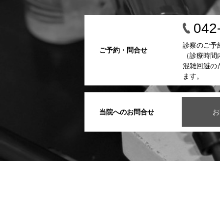
042
診察のご予
ご予約・問合せ
（診療時間
混雑回避の
ます。
当院へのお問合せ
お